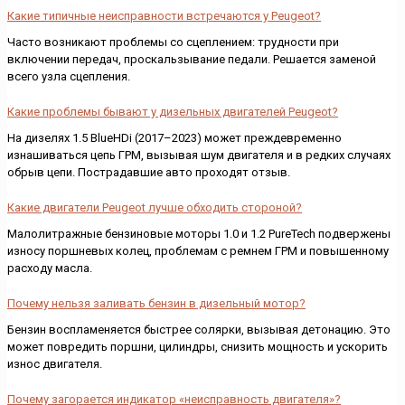
Какие типичные неисправности встречаются у Peugeot?
Часто возникают проблемы со сцеплением: трудности при
включении передач, проскальзывание педали. Решается заменой
всего узла сцепления.
Какие проблемы бывают у дизельных двигателей Peugeot?
На дизелях 1.5 BlueHDi (2017–2023) может преждевременно
изнашиваться цепь ГРМ, вызывая шум двигателя и в редких случаях
обрыв цепи. Пострадавшие авто проходят отзыв.
Какие двигатели Peugeot лучше обходить стороной?
Малолитражные бензиновые моторы 1.0 и 1.2 PureTech подвержены
износу поршневых колец, проблемам с ремнем ГРМ и повышенному
расходу масла.
Почему нельзя заливать бензин в дизельный мотор?
Бензин воспламеняется быстрее солярки, вызывая детонацию. Это
может повредить поршни, цилиндры, снизить мощность и ускорить
износ двигателя.
Почему загорается индикатор «неисправность двигателя»?