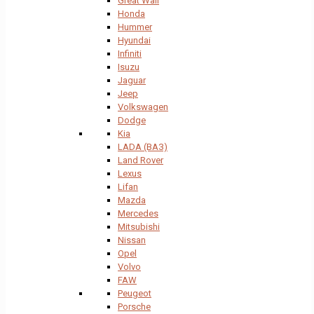
Great Wall
Honda
Hummer
Hyundai
Infiniti
Isuzu
Jaguar
Jeep
Volkswagen
Dodge
Kia
LADA (ВАЗ)
Land Rover
Lexus
Lifan
Mazda
Mercedes
Mitsubishi
Nissan
Opel
Volvo
FAW
Peugeot
Porsche