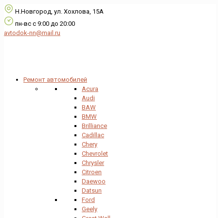
Н.Новгород, ул. Хохлова, 15А
пн-вс с 9:00 до 20:00
avtodok-nn@mail.ru
Ремонт автомобилей
Acura
Audi
BAW
BMW
Brilliance
Cadillac
Chery
Chevrolet
Chrysler
Citroen
Daewoo
Datsun
Ford
Geely