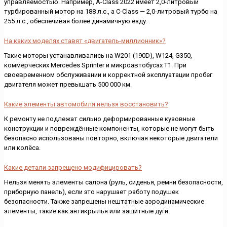
управляемостью. Например, A-Class 2022 имеет 2,0-литровый
турбированный мотор на 188 л.с., а C-Class — 2,0-литровый турбо на
255 л.с., обеспечивая более динамичную езду.
На каких моделях ставят «двигатель-миллионник»?
Такие моторы устанавливались на W201 (190D), W124, G350,
коммерческих Mercedes Sprinter и микроавтобусах T1. При
своевременном обслуживании и корректной эксплуатации пробег
двигателя может превышать 500 000 км.
Какие элементы автомобиля нельзя восстановить?
К ремонту не подлежат сильно деформированные кузовные
конструкции и повреждённые компоненты, которые не могут быть
безопасно использованы повторно, включая некоторые двигатели
или колёса.
Какие детали запрещено модифицировать?
Нельзя менять элементы салона (руль, сиденья, ремни безопасности,
приборную панель), если это нарушает работу подушек
безопасности. Также запрещены нештатные аэродинамические
элементы, такие как антикрылья или защитные дуги.